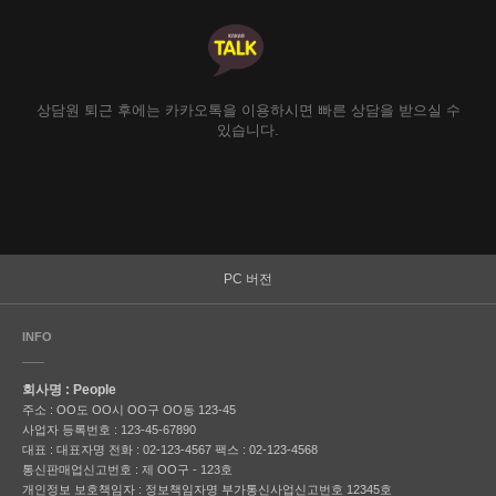
상담원 퇴근 후에는 카카오톡을 이용하시면 빠른 상담을 받으실 수
있습니다.
PC 버전
INFO
회사명 : People
주소 : OO도 OO시 OO구 OO동 123-45
사업자 등록번호 : 123-45-67890
대표 : 대표자명
전화 : 02-123-4567
팩스 : 02-123-4568
통신판매업신고번호 : 제 OO구 - 123호
개인정보 보호책임자 : 정보책임자명
부가통신사업신고번호 12345호