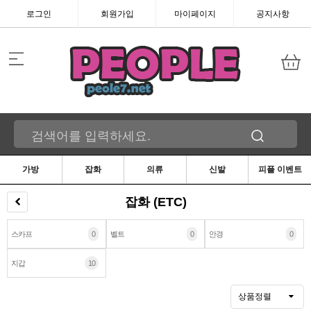
로그인
회원가입
마이페이지
공지사항
가방
잡화
의류
신발
피플 이벤트
잡화 (ETC)
스카프
0
벨트
0
안경
0
지갑
10
상품정렬