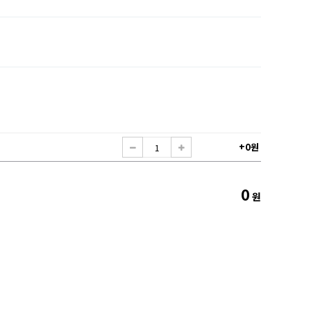
+0원
0
원