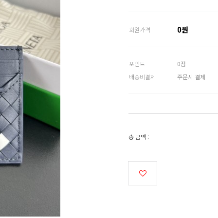
0원
회원가격
포인트
0점
배송비결제
주문시 결제
총 금액 :