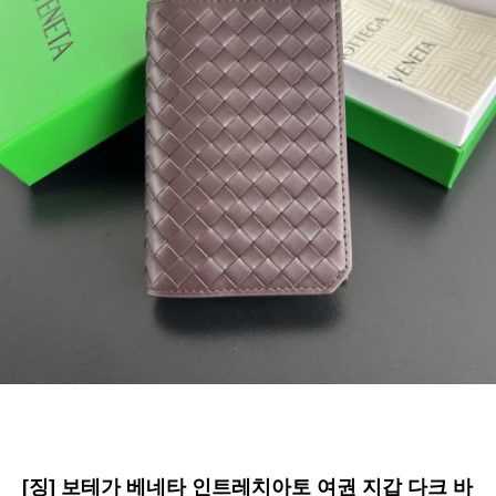
[징] 보테가 베네타 인트레치아토 여권 지갑 다크 바