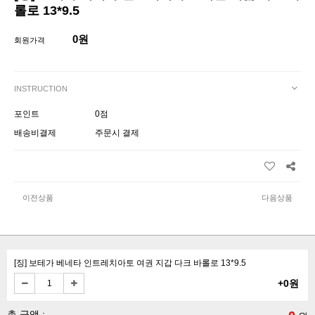
롤로 13*9.5
0원
회원가격
INSTRUCTION
포인트
0점
배송비결제
주문시 결제
이전상품
다음상품
[징] 보테가 베네타 인트레치아토 여권 지갑 다크 바롤로 13*9.5
+0원
총 금액 :