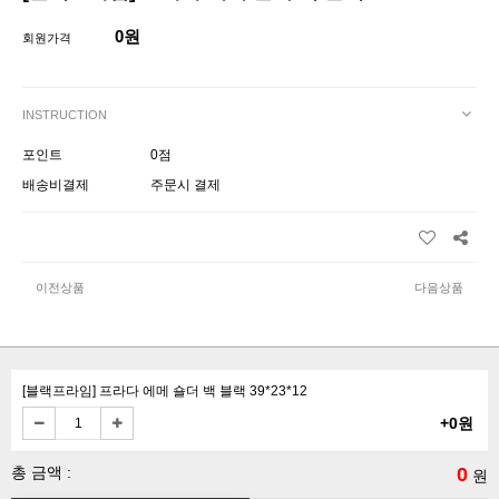
0원
회원가격
INSTRUCTION
포인트
0점
배송비결제
주문시 결제
이전상품
다음상품
[블랙프라임] 프라다 에메 숄더 백 블랙 39*23*12
+0원
총 금액 :
0
원