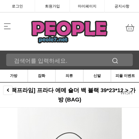
로그인
회원가입
마이페이지
공지사항
가방
잡화
의류
신발
피플 이벤트
[블랙프라임] 프라다 에메 숄더 백 블랙 39*23*12 > 가
WISH
방 (BAG)