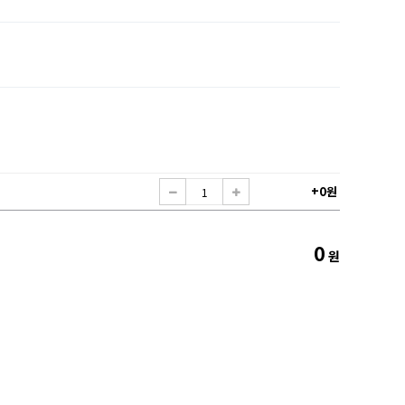
+0원
0
원