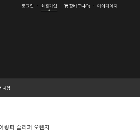
로그인
회원가입
장바구니
(0)
마이페이지
+1000 P
지사항
시어링퍼 슬리퍼 오렌지