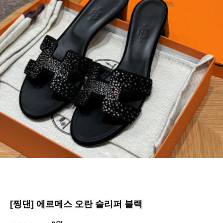
[찡댄] 에르메스 오란 슬리퍼 블랙