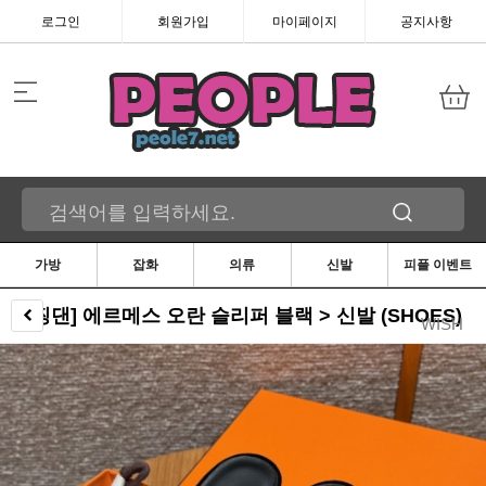
로그인
회원가입
마이페이지
공지사항
가방
잡화
의류
신발
피플 이벤트
[찡댄] 에르메스 오란 슬리퍼 블랙 > 신발 (SHOES)
WISH