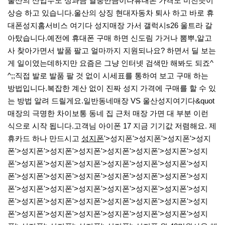
울산의 산업수도 성과금 열풍만큼이나휴대폰 가격도 미친듯이
상승 하고 있습니다.울산의 상징 현대자동차 퇴사 하고 바로 휴
대폰성지홈서비스 여기다 성지매장 가서 갤럭시s26 울트라 갈
아탔습니다.​예전에 휴대폰 구매 하면 신도림 가거나 뽐뿌,알고
사 찾아가면서 발품 팔고 얼마까지 지원되나요? 하면서 딜 보는
게 일이였는데하지만 요즘은 그냥 인터넷 검색만 해봐도 되죠^
^;;​직접 발로 발품 팔 것 없이 시세표를 통하여 보고 구매 하는
방법입니다.복잡한 계산 없이 진짜 성지 가격에 구매를 할 수 있
는 방법 알려 드릴게요.​일반동네매장 VS 울산성지여기다&quot
매장의 극명한 차이보통 동네 집 근처 매장 가면 대 부분 이런
식으로 시작 됩니다.​고객님 아이폰 17 지금 기기값 저렴해요. 제
휴카드 하나 만드시고
성지폰
'>성지폰'>성지폰'>성지폰'>성지
폰'>성지폰'>성지폰'>성지폰'>성지폰'>성지폰'>성지폰'>성지
폰'>성지폰'>성지폰'>성지폰'>성지폰'>성지폰'>성지폰'>성지
폰'>성지폰'>성지폰'>성지폰'>성지폰'>성지폰'>성지폰'>성지
폰'>성지폰'>성지폰'>성지폰'>성지폰'>성지폰'>성지폰'>성지
폰'>성지폰'>성지폰'>성지폰'>성지폰'>성지폰'>성지폰'>성지
폰'>성지폰'>성지폰'>성지폰'>성지폰'>성지폰'>성지폰'>성지