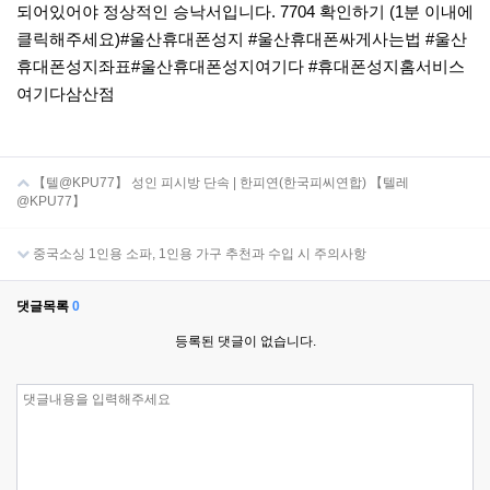
되어있어야 정상적인 승낙서입니다. 7704 확인하기 (1분 이내에
클릭해주세요)​#울산휴대폰성지 #울산휴대폰싸게사는법 #울산
휴대폰성지좌표#울산휴대폰성지여기다 #휴대폰성지홈서비스
여기다삼산점
【텔@KPU77】 성인 피시방 단속 | 한피연(한국피씨연합) 【텔레
@KPU77】
중국소싱 1인용 소파, 1인용 가구 추천과 수입 시 주의사항
댓글목록
0
등록된 댓글이 없습니다.