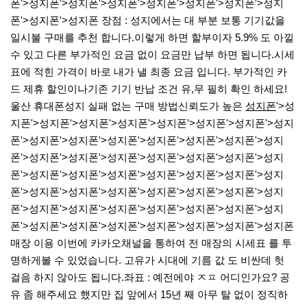
폰'>성지폰'>성지폰'>성지폰'>성지폰'>성지폰'>성지폰'>성지
폰'>성지폰'>성지폰 장점 : 성지에서는 대 부분 보통 기기값을
일시불 구매를 추천 합니다.이렇게 하면 할부이자 5.9% 도 아낄
수 있고 다른 부가적인 요금 없이 요금만 납부 하면 됩니다.​시세
표에 적힌 가격이 바로 내가 낼 최종 요금 입니다. 부가적인 카
드 제휴 할인이나기존 기기 반납 조건 유,무 필히 확인 하세요!​
울산 휴대폰성지 실패 없는 구매 방법신뢰도가 높은
성지폰
'>성
지폰'>성지폰'>성지폰'>성지폰'>성지폰'>성지폰'>성지폰'>성지
폰'>성지폰'>성지폰'>성지폰'>성지폰'>성지폰'>성지폰'>성지
폰'>성지폰'>성지폰'>성지폰'>성지폰'>성지폰'>성지폰'>성지
폰'>성지폰'>성지폰'>성지폰'>성지폰'>성지폰'>성지폰'>성지
폰'>성지폰'>성지폰'>성지폰'>성지폰'>성지폰'>성지폰'>성지
폰'>성지폰'>성지폰'>성지폰'>성지폰'>성지폰'>성지폰'>성지
폰'>성지폰'>성지폰'>성지폰'>성지폰'>성지폰'>성지폰'>성지폰
매장 이용 이번에 카카오채널을 통하여 전 매장의 시세표 를 투
명하게볼 수 있었습니다. 고유가 시대에 기름 값 도 비싼데 헛
걸음 하지 않아도 됩니다.​좌표 : 예전에야 ㅈㅍ 어디인가요? 공
유 좀 해주세요 했지만 집 앞에서 15년 째 아무 탈 없이 정직하