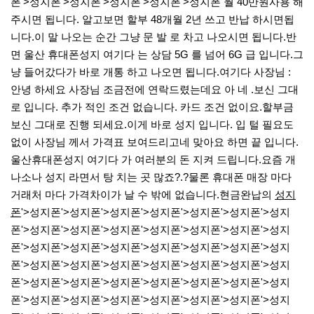
폰'>성지폰'>성지폰'>성지폰'>성지폰'>성지폰 월 40만원사용 해
주시면 됩니다. 알고보면 할부 48개월 2년 쓰고 반납 하시면됩
니다.​이 말 나오는 순간 그냥 문 발 로 차고 나오시면 됩니다.​반
면 울산 휴대폰성지 여기다 는 상담 5G 를 넘어 6G 급 입니다.그
냥 들어갔다가 바로 개통 하고 나오면 됩니다.​여기다 사장님 :
안녕 하세요 사장님 조금전에 연락드렸는데요 아 네 .보신 그대
로 입니다. 추가 적인 조건 없습니다. 카드 조건 없이요.할부금
보신 그대로 진행 되세요.​이게 바로 성지 입니다. 입 털 필요도
없이 사장님 께서 가격표 보여드리고네 맞아요 하면 끝 입니다.​
울산휴대폰성지 여기다 가 여러분의 돈 지켜 드립니다.요즘 개
나소나 성지 라면서 탕 치는 곳 많죠?.?물론 휴대폰 매장 마다
거래처 마다 가격차이가 날 수 밖에 없습니다.​현금완납의
성지
폰
'>성지폰'>성지폰'>성지폰'>성지폰'>성지폰'>성지폰'>성지
폰'>성지폰'>성지폰'>성지폰'>성지폰'>성지폰'>성지폰'>성지
폰'>성지폰'>성지폰'>성지폰'>성지폰'>성지폰'>성지폰'>성지
폰'>성지폰'>성지폰'>성지폰'>성지폰'>성지폰'>성지폰'>성지
폰'>성지폰'>성지폰'>성지폰'>성지폰'>성지폰'>성지폰'>성지
폰'>성지폰'>성지폰'>성지폰'>성지폰'>성지폰'>성지폰'>성지