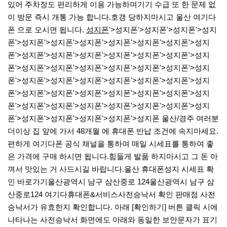
있어 주차장도 편리하게 이용 가능하며기기 수급 또 한 문제 없
이 방문 즉시 개통 가능 합니다.호갱 당하지마시고 울산 여기다
폰 으로 오시면 됩니다.
성지폰
'>성지폰'>성지폰'>성지폰'>성지
폰'>성지폰'>성지폰'>성지폰'>성지폰'>성지폰'>성지폰'>성지
폰'>성지폰'>성지폰'>성지폰'>성지폰'>성지폰'>성지폰'>성지
폰'>성지폰'>성지폰'>성지폰'>성지폰'>성지폰'>성지폰'>성지
폰'>성지폰'>성지폰'>성지폰'>성지폰'>성지폰'>성지폰'>성지
폰'>성지폰'>성지폰'>성지폰'>성지폰'>성지폰'>성지폰'>성지
폰'>성지폰'>성지폰'>성지폰'>성지폰'>성지폰'>성지폰'>성지
폰'>성지폰'>성지폰'>성지폰'>성지폰'>성지폰 울산/경주 여러분
더이상 집 앞에 가서 48개월 에 휴대폰 반납 조건에 속지마세요.
편하게 여기다폰 공식 채널을 통하여 매일 시세표를 통하여 좋
은 가격에 구매 하시면 됩니다.​힘들게 발품 하지마시고 그 돈 아
껴서 맛있는 거 사드시길 바랍니다.​울산 휴대폰성지 시세표 확
인 바로가기​울산광역시 남구 삼산중로 124울산광역시 남구 삼
산중로124 여기다휴대폰&서비스​사전승낙서 확인 판매점 사전
승낙서가 유효한지 확인합니다. 아래 [확인하기] 버튼 클릭 시에
나타나는 사전승낙서 화면에도 아래와 동일한 보안문자가 표기