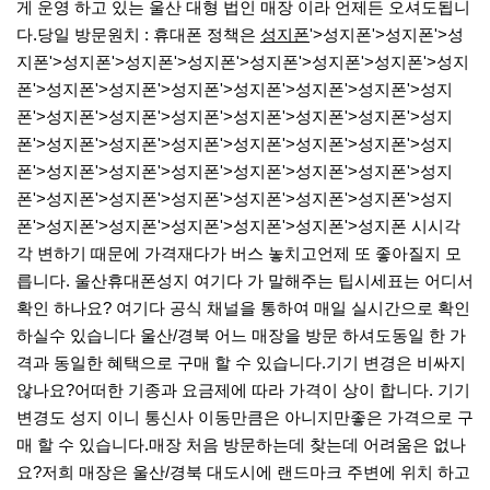
게 운영 하고 있는 울산 대형 법인 매장 이라 언제든 오셔도됩니
다.​당일 방문원치 : 휴대폰 정책은
성지폰
'>성지폰'>성지폰'>성
지폰'>성지폰'>성지폰'>성지폰'>성지폰'>성지폰'>성지폰'>성지
폰'>성지폰'>성지폰'>성지폰'>성지폰'>성지폰'>성지폰'>성지
폰'>성지폰'>성지폰'>성지폰'>성지폰'>성지폰'>성지폰'>성지
폰'>성지폰'>성지폰'>성지폰'>성지폰'>성지폰'>성지폰'>성지
폰'>성지폰'>성지폰'>성지폰'>성지폰'>성지폰'>성지폰'>성지
폰'>성지폰'>성지폰'>성지폰'>성지폰'>성지폰'>성지폰'>성지
폰'>성지폰'>성지폰'>성지폰'>성지폰'>성지폰'>성지폰 시시각
각 변하기 때문에 가격재다가 버스 놓치고언제 또 좋아질지 모
릅니다. ​울산휴대폰성지 여기다 가 말해주는 팁시세표는 어디서
확인 하나요? 여기다 공식 채널을 통하여 매일 실시간으로 확인
하실수 있습니다 울산/경북 어느 매장을 방문 하셔도동일 한 가
격과 동일한 혜택으로 구매 할 수 있습니다.​기기 변경은 비싸지
않나요?​어떠한 기종과 요금제에 따라 가격이 상이 합니다. 기기
변경도 성지 이니 통신사 이동만큼은 아니지만좋은 가격으로 구
매 할 수 있습니다.​매장 처음 방문하는데 찾는데 어려움은 없나
요?​저희 매장은 울산/경북 대도시에 랜드마크 주변에 위치 하고