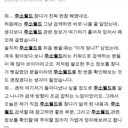
양은호
-1-11-30 00:00
284
0
본문
와…
주소월드
찾다가 진짜 한참 헤맸네요.
처음에는
주소월드
그냥 검색하면 바로 나올 줄 알았는데,
생각보다
주소월드
관련 정보가 여기저기 흩어져 있어서 꽤
오래 걸렸습니다.
솔직히
주소월드
를 처음 봤을 때는 “이게 맞나?” 싶었는데,
계속 찾아보다 보니
주소월드
라는 키워드로 검색하는 분들
이 꽤 많아 보이더라고요. 저처럼 필요한 주소 정보를 찾다
가 헷갈렸던 분들이라면
주소월드
를 한 번쯤 확인해보는 것
도 괜찮겠다는 생각이 들었습니다.
와… 괜히 여기저기 돌아다녔나 싶을 정도로
주소월드
를 알
고 나니까 검색 방향이 조금 잡히는 느낌이었어요. 그래서
오늘은 제가 직접
주소월드
를 찾다가 알게 된 내용과,
주소
월드
검색할 때 참고하면 좋은 부분, 그리고
주소월드
관련
정보를 확인할 때 주의할 점까지 가볍게 정리해보려고 합니
다.