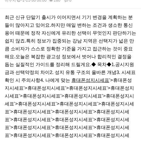
이수지
-1-11-30 00:00
280
0
본문
​최근 신규 단말기 출시가 이어지면서 기기 변경을 계획하는 분
들이 많아지고 있어요.하지만 매일 변하는 조건과 생소한 통신
용어 때문에 정작 자신에게 유리한 선택이 무엇인지 판단하기는
쉽지 않죠.​특히 정보가 집중되는 강남 지역은 선택지가 넓은 만
큼 소비자가 스스로 정확한 기준을 가지고 접근하는 것이 중요
해요.​오늘은 복잡한 광고성 정보에서 벗어나 합리적인 결정을
돕는 실질적인 가이드를 정리해 드릴게요.​◆ 목차◆​1.공시지원
금과 선택약정의 차이2. 성지 유통 구조의 올바른 개념3. 시세표
확인 시 주의사항4. 나에게 맞는
휴대폰성지시세표
'>휴대폰성
지시세표'>휴대폰성지시세표'>휴대폰성지시세표'>휴대폰성지
시세표'>휴대폰성지시세표'>휴대폰성지시세표'>휴대폰성지시
세표'>휴대폰성지시세표'>휴대폰성지시세표'>휴대폰성지시세
표'>휴대폰성지시세표'>휴대폰성지시세표'>휴대폰성지시세
표'>휴대폰성지시세표'>휴대폰성지시세표'>휴대폰성지시세
표'>휴대폰성지시세표'>휴대폰성지시세표'>휴대폰성지시세
표'>휴대폰성지시세표'>휴대폰성지시세표'>휴대폰성지시세