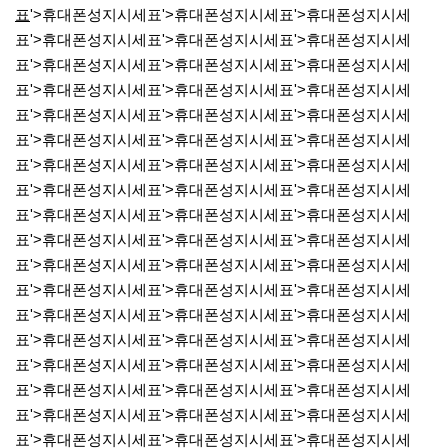
표
'>휴대폰성지시세표'>휴대폰성지시세표'>휴대폰성지시세
표'>휴대폰성지시세표'>휴대폰성지시세표'>휴대폰성지시세
표'>휴대폰성지시세표'>휴대폰성지시세표'>휴대폰성지시세
표'>휴대폰성지시세표'>휴대폰성지시세표'>휴대폰성지시세
표'>휴대폰성지시세표'>휴대폰성지시세표'>휴대폰성지시세
표'>휴대폰성지시세표'>휴대폰성지시세표'>휴대폰성지시세
표'>휴대폰성지시세표'>휴대폰성지시세표'>휴대폰성지시세
표'>휴대폰성지시세표'>휴대폰성지시세표'>휴대폰성지시세
표'>휴대폰성지시세표'>휴대폰성지시세표'>휴대폰성지시세
표'>휴대폰성지시세표'>휴대폰성지시세표'>휴대폰성지시세
표'>휴대폰성지시세표'>휴대폰성지시세표'>휴대폰성지시세
표'>휴대폰성지시세표'>휴대폰성지시세표'>휴대폰성지시세
표'>휴대폰성지시세표'>휴대폰성지시세표'>휴대폰성지시세
표'>휴대폰성지시세표'>휴대폰성지시세표'>휴대폰성지시세
표'>휴대폰성지시세표'>휴대폰성지시세표'>휴대폰성지시세
표'>휴대폰성지시세표'>휴대폰성지시세표'>휴대폰성지시세
표'>휴대폰성지시세표'>휴대폰성지시세표'>휴대폰성지시세
표'>휴대폰성지시세표'>휴대폰성지시세표'>휴대폰성지시세