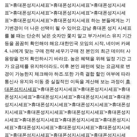
표'>휴대폰성지시세표'>휴대폰성지시세표'>휴대폰성지시세
표'>휴대폰성지시세표'>휴대폰성지시세표'>휴대폰성지시세
표'>휴대폰성지시세표'>휴대폰성지시세표 하는 분들에게는 기
기변경이 더 나은 선택이 될 수 있어요.​강남 휴대폰 성지 시세표
를 볼 때는 단순히 낮은 숫자만 쫓지 말고 부가서비스 유지 기간
등을 꼼꼼히 확인해야 해요.​대한민국 모임의 시작, 네이버 카페​
4. 나에게 맞는 구매 전략 세우기​구매 전 본인의 최근 데이터 사
용량을 먼저 확인하시기 바라요. 높은 혜택을 위해 일정 기간 고
가 요금제를 유지하더라도, 이후 본인 패턴에 맞는 요금제로 변
경이 가능한지 체크해야 하죠.​또한 가족 결합 할인 여부에 따라
통신사 유지와 이동 중 실질적인 이득을 계산해 보는 과정이
휴
대폰성지시세표
'>휴대폰성지시세표'>휴대폰성지시세표'>휴대
폰성지시세표'>휴대폰성지시세표'>휴대폰성지시세표'>휴대폰
성지시세표'>휴대폰성지시세표'>휴대폰성지시세표'>휴대폰성
지시세표'>휴대폰성지시세표'>휴대폰성지시세표'>휴대폰성지
시세표'>휴대폰성지시세표'>휴대폰성지시세표'>휴대폰성지시
세표'>휴대폰성지시세표'>휴대폰성지시세표'>휴대폰성지시세
표'>휴대폰성지시세표'>휴대폰성지시세표'>휴대폰성지시세