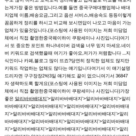
는게가장 좋은 방법입니다.​예를 들면 중국구매대행업체나 배대
지업체 이름,배송요금,그리고 옵션 서비스,배송속도 등등이렇게
꼼꼼하게 정리를 하시고 비교해 보시면답이 나오고 마음이 가는
업체가 있을것입니다.(포스팅에 사용된 이미지는 저희 미담업
체에서 직접 촬영한중국웨이하이 쿠팡세미나 사진입니다)여기
서 또 중요한 포인트 하나!​네이버 검색을 너무 믿지 마세요.네이
버 키워드로 검색했을때 여기가 좋아요,저가가 저렴합니다 ...지
식인이나 카페,블로그 많이 뜨죠?​당연히 정직한 업체도 많지만
키워드 작업하는 업체도 많다는 얘기입니다​여기서 이 얘기설명
드리자면 구구장장2박3일 얘기해도 끝이 없으니여기서 36847
자 생략하도록 할게요(포스팅에 사용된 이미지는 저희 미담업
체에서 직접 촬영한중국웨이하이 쿠팡세미나 사진입니다)가장
좋은
알리바바배대지
'>알리바바배대지'>알리바바배대지'>알리
바바배대지'>알리바바배대지'>알리바바배대지'>알리바바배대
지'>알리바바배대지'>알리바바배대지'>알리바바배대지'>알리
바바배대지'>알리바바배대지'>알리바바배대지'>알리바바배대
지'>알리바바배대지'>알리바바배대지'>알리바바배대지'>알리