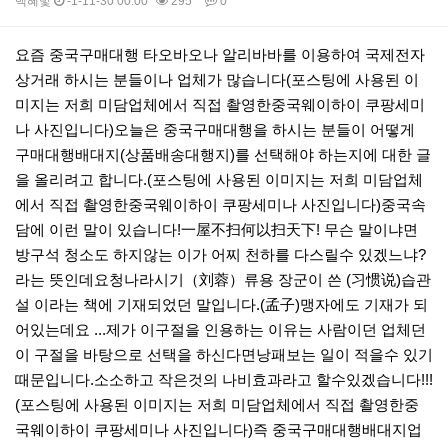
백혜빛
-1-11-30 00:00
295
0
본문
요즘 중국구매대행 타오바오나 알리바바를 이용하여 국제전자
상거래 하시는 분들이나 업체가 많습니다(포스팅에 사용된 이
미지는 저희 미담업체에서 직접 촬영한중국웨이하이 쿠팡세미
나 사진입니다)오늘은 중국구매대행을 하시는 분들이 어떻게
구매대행배대지(상품배송대행지)를 선택해야 하는지에 대한 글
을 올리려고 합니다.(포스팅에 사용된 이미지는 저희 미담업체
에서 직접 촬영한중국웨이하이 쿠팡세미나 사진입니다)중국속
담에 이런 말이 있습니다!一屋不扫何以扫天下! 무슨 말이냐면
방구석 청소도 하지않는 이가 어찌 천하를 다스릴수 있겠느냐?
라는 뜻인데요​청나라시기（刘蓉）류용 장군이 쓴 (习惯说)습관
설 이라는 책에 기재되었던 말입니다.(孟子)맹자에도 기재가 되
어있는데요 ...​제가 이구절을 인용하는 이유는 사람이던 업체던
이 구절을 바탕으로 선택을 하신다면낭패보는 일이 적을수 있기
때문입니다.​소소하고 작은것의 나비효과라고 할수있겠습니다!!!
(포스팅에 사용된 이미지는 저희 미담업체에서 직접 촬영한중
국웨이하이 쿠팡세미나 사진입니다)즉 중국구매대행배대지업