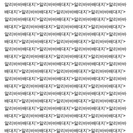
알리바바배대지'>알리바바배대지'>알리바바배대지'>알리바바
배대지'>알리바바배대지'>알리바바배대지'>알리바바배대지'>
알리바바배대지'>알리바바배대지'>알리바바배대지'>알리바바
배대지'>알리바바배대지'>알리바바배대지'>알리바바배대지'>
알리바바배대지'>알리바바배대지'>알리바바배대지'>알리바바
배대지'>알리바바배대지'>알리바바배대지'>알리바바배대지'>
알리바바배대지'>알리바바배대지'>알리바바배대지'>알리바바
배대지'>알리바바배대지'>알리바바배대지'>알리바바배대지'>
알리바바배대지'>알리바바배대지'>알리바바배대지'>알리바바
배대지'>알리바바배대지'>알리바바배대지'>알리바바배대지'>
알리바바배대지'>알리바바배대지'>알리바바배대지'>알리바바
배대지'>알리바바배대지'>알리바바배대지'>알리바바배대지'>
알리바바배대지'>알리바바배대지'>알리바바배대지'>알리바바
배대지'>알리바바배대지'>알리바바배대지'>알리바바배대지'>
알리바바배대지'>알리바바배대지'>알리바바배대지'>알리바바
배대지'>알리바바배대지'>알리바바배대지'>알리바바배대지'>
알리바바배대지'>알리바바배대지'>알리바바배대지'>알리바바
배대지'>알리바바배대지'>알리바바배대지'>알리바바배대지'>