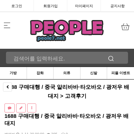
로그인
회원가입
마이페이지
공지사항
가방
잡화
의류
신발
피플 이벤트
1688 구매대행 / 중국 알리바바·타오바오 / 광저우 배
대지 > 고객후기
1688 구매대행 / 중국 알리바바·타오바오 / 광저우 배
대지