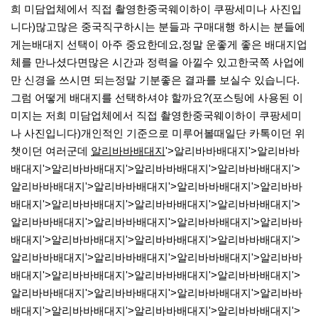
희 미담업체에서 직접 촬영한중국웨이하이 쿠팡세미나 사진입
니다)많고많은 중국직구하시는 분들과 구매대행 하시는 분들에
게는배대지 선택이 아주 중요한데요,정말 운좋게 좋은 배대지업
체를 만나셨다면많은 시간과 정력을 아낄수 있고한국쪽 사업에
만 신경을 쓰시면 되는정말 기분좋은 결과를 보실수 있습니다.​
그럼 어떻게 배대지를 선택하셔야 할까요?(포스팅에 사용된 이
미지는 저희 미담업체에서 직접 촬영한중국웨이하이 쿠팡세미
나 사진입니다)개인적인 기준으로 미루어볼때일단 카톡이던 위
챗이던 여러군데
알리바바배대지
'>알리바바배대지'>알리바바
배대지'>알리바바배대지'>알리바바배대지'>알리바바배대지'>
알리바바배대지'>알리바바배대지'>알리바바배대지'>알리바바
배대지'>알리바바배대지'>알리바바배대지'>알리바바배대지'>
알리바바배대지'>알리바바배대지'>알리바바배대지'>알리바바
배대지'>알리바바배대지'>알리바바배대지'>알리바바배대지'>
알리바바배대지'>알리바바배대지'>알리바바배대지'>알리바바
배대지'>알리바바배대지'>알리바바배대지'>알리바바배대지'>
알리바바배대지'>알리바바배대지'>알리바바배대지'>알리바바
배대지'>알리바바배대지'>알리바바배대지'>알리바바배대지'>