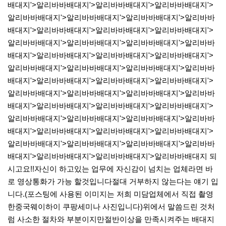
배대지'>알리바바배대지'>알리바바배대지'>알리바바배대지'>
알리바바배대지'>알리바바배대지'>알리바바배대지'>알리바바
배대지'>알리바바배대지'>알리바바배대지'>알리바바배대지'>
알리바바배대지'>알리바바배대지'>알리바바배대지'>알리바바
배대지'>알리바바배대지'>알리바바배대지'>알리바바배대지'>
알리바바배대지'>알리바바배대지'>알리바바배대지'>알리바바
배대지'>알리바바배대지'>알리바바배대지'>알리바바배대지'>
알리바바배대지'>알리바바배대지'>알리바바배대지'>알리바바
배대지'>알리바바배대지'>알리바바배대지'>알리바바배대지'>
알리바바배대지'>알리바바배대지'>알리바바배대지'>알리바바
배대지'>알리바바배대지'>알리바바배대지'>알리바바배대지'>
알리바바배대지'>알리바바배대지'>알리바바배대지'>알리바바
배대지'>알리바바배대지'>알리바바배대지'>알리바바배대지 되
시고요!!​자신이 하고있는 업무에 자신감이 넘치는 업체라면 바
로 영상통화가 가능 할것입니다절대 거부하지 않는다는 얘기 입
니다.(포스팅에 사용된 이미지는 저희 미담업체에서 직접 촬영
한중국웨이하이 쿠팡세미나 사진입니다)위에서 말씀드린 것처
럼 사소한 절차와 부분이지만절반이상을 만족시켜주는 배대지