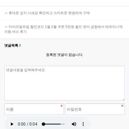
휴대폰 성지 시세표 확인하고 스마트폰 현명하게 구매
마이리얼트립 할인코드 1월 2월 쿠폰 5천원 할인 로마 공항에서 테르미니역
이동 버스 후기
댓글목록
0
등록된 댓글이 없습니다.