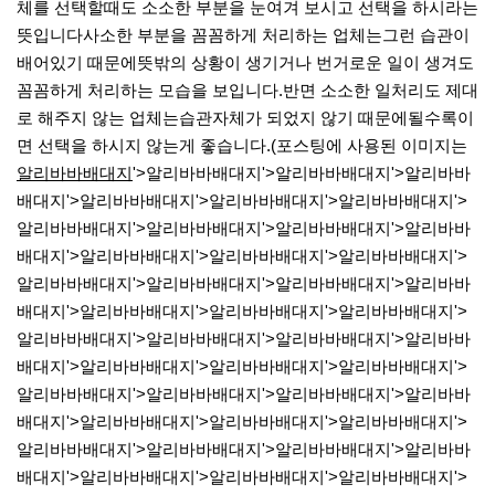
체를 선택할때도 소소한 부분을 눈여겨 보시고 선택을 하시라는
뜻입니다​사소한 부분을 꼼꼼하게 처리하는 업체는그런 습관이
배어있기 때문에뜻밖의 상황이 생기거나 번거로운 일이 생겨도
꼼꼼하게 처리하는 모습을 보입니다.​반면 소소한 일처리도 제대
로 해주지 않는 업체는습관자체가 되었지 않기 때문에될수록이
면 선택을 하시지 않는게 좋습니다.(포스팅에 사용된 이미지는
알리바바배대지
'>알리바바배대지'>알리바바배대지'>알리바바
배대지'>알리바바배대지'>알리바바배대지'>알리바바배대지'>
알리바바배대지'>알리바바배대지'>알리바바배대지'>알리바바
배대지'>알리바바배대지'>알리바바배대지'>알리바바배대지'>
알리바바배대지'>알리바바배대지'>알리바바배대지'>알리바바
배대지'>알리바바배대지'>알리바바배대지'>알리바바배대지'>
알리바바배대지'>알리바바배대지'>알리바바배대지'>알리바바
배대지'>알리바바배대지'>알리바바배대지'>알리바바배대지'>
알리바바배대지'>알리바바배대지'>알리바바배대지'>알리바바
배대지'>알리바바배대지'>알리바바배대지'>알리바바배대지'>
알리바바배대지'>알리바바배대지'>알리바바배대지'>알리바바
배대지'>알리바바배대지'>알리바바배대지'>알리바바배대지'>