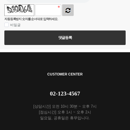
자동등록방지 숫자를 순서대로 입력하세요.
비밀글
댓글등록
CUSTOMER CENTER
02-123-4567
[상담시간] 오전 10시 30분 ~ 오후 7시
[점심시간] 오후 1시 ~ 오후 2시
일요일, 공휴일은 휴무입니다.