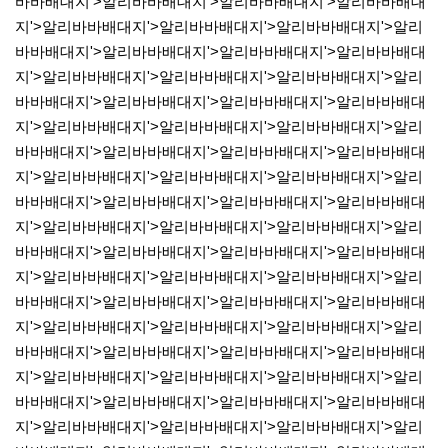
바바배대지'>알리바바배대지'>알리바바배대지'>알리바바배대
지'>알리바바배대지'>알리바바배대지'>알리바바배대지'>알리
바바배대지'>알리바바배대지'>알리바바배대지'>알리바바배대
지'>알리바바배대지'>알리바바배대지'>알리바바배대지'>알리
바바배대지'>알리바바배대지'>알리바바배대지'>알리바바배대
지'>알리바바배대지'>알리바바배대지'>알리바바배대지'>알리
바바배대지'>알리바바배대지'>알리바바배대지'>알리바바배대
지'>알리바바배대지'>알리바바배대지'>알리바바배대지'>알리
바바배대지'>알리바바배대지'>알리바바배대지'>알리바바배대
지'>알리바바배대지'>알리바바배대지'>알리바바배대지'>알리
바바배대지'>알리바바배대지'>알리바바배대지'>알리바바배대
지'>알리바바배대지'>알리바바배대지'>알리바바배대지'>알리
바바배대지'>알리바바배대지'>알리바바배대지'>알리바바배대
지'>알리바바배대지'>알리바바배대지'>알리바바배대지'>알리
바바배대지'>알리바바배대지'>알리바바배대지'>알리바바배대
지'>알리바바배대지'>알리바바배대지'>알리바바배대지'>알리
바바배대지'>알리바바배대지'>알리바바배대지'>알리바바배대
지'>알리바바배대지'>알리바바배대지'>알리바바배대지'>알리