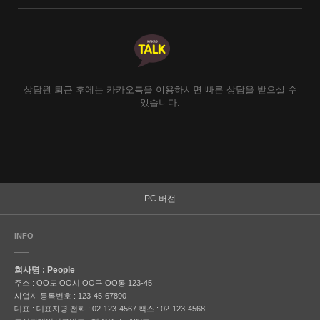
상담원 퇴근 후에는 카카오톡을 이용하시면 빠른 상담을 받으실 수
있습니다.
PC 버전
INFO
회사명 : People
주소 : OO도 OO시 OO구 OO동 123-45
사업자 등록번호 : 123-45-67890
대표 : 대표자명
전화 : 02-123-4567
팩스 : 02-123-4568