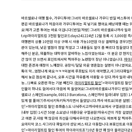
바르셀로나 여행 필수, 가우디투어!그녀의 바르셀로나 가우디 반일 버스투어
편은 바르셀로나가 처음이라 가우디투어는 꼭 넣기로 했어요.​배낭여행 때는
요!​제가 고른 투어는 바로 이겁니다![반일/차량] 그녀의 바르셀로나까사 밀라 
t.rip마이리얼트립 3천원 할인코드days2412​24년 12월 등록 시 3,000원
여행편의 상품 10만원 이상 구매 시 사용 가능10만원 이상 결제하실 경우3천
관이 있는데, 낮은 별점이 정말 적었고 그 내용들도 말이 좀 빠르다 힘들었다 
해주신 분은, 워홀하는 대학생이 알바하는 느낌이었는데요~ 이 분은 걍 현지인 
간 많이 안 쓰면서 포인트에서딱 찍어주는 노련함이 장난 아니었습니다.
마이
대한 존경과 애정이 느껴졌다.​ 공장식/달달 외운 영혼없는 설명이 아니었어요
톡이 막...엄청나게 와요ㅋㅋㅋ덕분에 루프탑도 미리 예약했고,사그리다파밀리아
해서 늦은 점심에 끝나서, 오후 시간을 자유롭게 사용할 수 있다.까사 밀라 내
능...!1빠로 오픈런 하는 기분 째진다.
마이리얼트립 할인
'>마이리얼트립 할인
인물이 하나도 없어서더 마음에 쏙 들었어요!​​그녀의바르셀로나가우디 반일/버스투어 일정Pg. de 
셀로나 스페인Eixample, 08013 Barcelona, 스페인까사 밀라(내부 
밌게 썰 풀어(?)주셔서키득키득거리면서 들었답니다.​​까사 바트요(외관 설명)
인'>마이리얼트립 할인 츄파츕스도 나눠주시고까사바뜨요에서 구엘공원으로 이동
(내부 입장) 1시간 50분 소요넘나 아름다운 구엘공원!자유시간이 가장 길었
고 예쁜 곳.사람 핵 많은데 최선을 다해서우리만 나오면서도 예쁘게 잘 찍어주
요마지막 코스 사그리다 파밀리아 성당.버스 타고 이동합니다.뷰포인트로 이
인'>마이리얼트립 할인 투어의 하이라이트죠?10년 동안 꽤 많이 올라갔더군