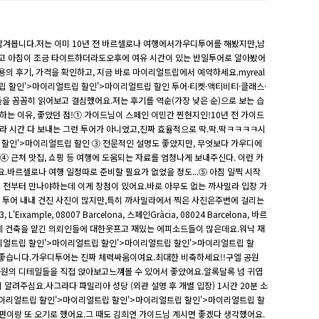
겨봅니다.​저는 이미 10년 전 바르셀로나 여행에서가우디투어를 해봤지만,남
고 아침이 조금 타이트하더라도오후에 여유 시간이 있는 반일투어로 알아봤어
이용의 후기, 가격을 확인하고, 지금 바로 마이리얼트립에서 예약하세요.myreal
립 할인'>마이리얼트립 할인'>마이리얼트립 할인 투어·티켓·액티비티·클래스·
을 꼼꼼히 읽어보고 결심했어요.​저는 후기를 역순(가장 낮은 순)으로 보는 습
하는 이유, 좋았던 점!① 가이드님이 스페인 이민간 찐현지인!10년 전 가이드
느라 시간 다 보내는 그런 투어가 아니었고,진짜 효율적으로 딱.딱.딱ㅋㅋㅋㅋ시
할인'>마이리얼트립 할인 ​③ 전문적인 설명도 좋았지만, 무엇보다 가우디에
 근처 맛집, 쇼핑 등 여행에 도움되는 자료를 엄청나게 보내주신다. 이런 카
바르셀로나 여행 일정따로 준비할 필요가 없었을 정도...​⑤ 아침 일찍 시작
트기 전부터 만나야하는데 이게 장점이 있어요.바로 아무도 없는 까사밀라 입장 가
 투어 내내 건진 사진이 많지만,특히 까사밀라에서 찍은 사진은주변에 걸리는
ixample, 08007 Barcelona, 스페인Gràcia, 08024 Barcelona, 바르
가우드에게 건축을 맡긴 의뢰인들에 대한웃프고 재밌는 에피소드들이 많은데요.​워낙 재
리얼트립 할인'>마이리얼트립 할인'>마이리얼트립 할인'>마이리얼트립 할
좋습니다.가우디투어는 진짜 체력싸움이여요.최대한 비축하세요!!​​구엘 공원
공원의 디테일들을 직접 앉아보고느껴볼 수 있어서 좋았어요.​알록달록 넘 귀엽
심요.​​사그라다 파밀리아 성당 (외관 설명 후 개별 입장) 1시간 20분 소
마이리얼트립 할인'>마이리얼트립 할인'>마이리얼트립 할인'>마이리얼트립 할
편이랑 또 오기로 했어요.그 때도 김희연 가이드님 계시면 좋겠다 생각했어요.