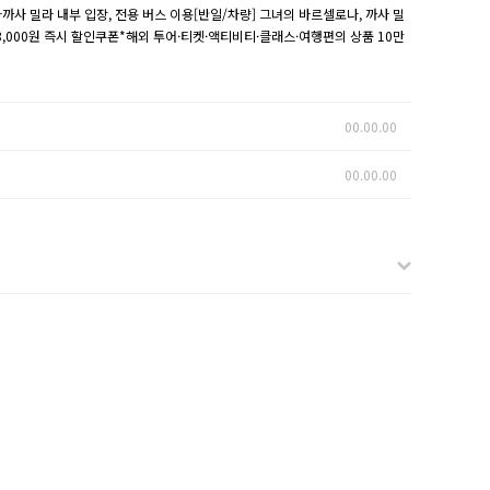
 밀라 내부 입장, 전용 버스 이용[반일/차량] 그녀의 바르셀로나, 까사 밀
시 3,000원 즉시 할인쿠폰*해외 투어·티켓·액티비티·클래스·여행편의 상품 10만
00.00.00
00.00.00