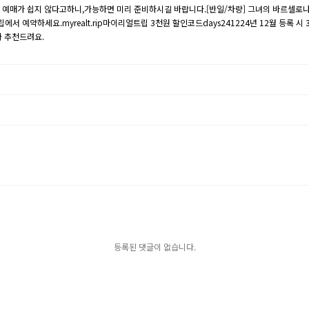
매가 쉽지 않다고하니,가능하면 미리 준비하시길 바랍니다.​[반일/차량] 그녀의 바르셀로나까사
에서 예약하세요.myrealt.rip마이리얼트립 3천원 할인코드days2412​24년 12월 등록 
 추천드려요.​
등록된 댓글이 없습니다.