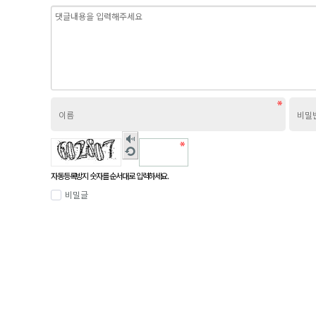
숫자
음성
새로
듣기
고침
자동등록방지 숫자를 순서대로 입력하세요.
비밀글