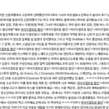
 이번 신혼여행에서 고심하며 선택했던가우디투어 그녀의 바르셀로나.만족도가 높아서 후기 남
 워킹투어를 들었지만,신혼여행이기도 하고 이제 체력도 딸려서버스투어로 알아봤습니다.그리
내부 입장, 전용 버스 이용[반일/차량] 그녀의 바르셀로나, 까사 밀라 내부 입장, 전용 버스 
 즉시 할인쿠폰*해외
마이리얼트립 할인
'>마이리얼트립 할인'>마이리얼트립 할인'>마이리얼트
원 할인쿠폰으로 조금 더 할인받고 이용하세용.​​거의 만점에 가까운 점수도 신뢰가 갔고,후기들
정도여서 이 정도면 실패할 일 없겠다 생각했어요.그리고 직접 다녀와보니 역시 좋았어요.​추천
그 잡채...​② 세미 스냅급으로 사진을 잘 찍어주신다.커플사진 진짜 많이 건졌어요.사진 찍
리얼트립 할인
'>마이리얼트립 할인'>마이리얼트립 할인'>마이리얼트립 할인'>마이리얼트립 
.가우디에 대한 리스펙트가 절절 느껴지고,인간적으로 연민하고 애정하는 마음이 느껴졌어요.​④
도 진작에 예약 완료!​식당도 추천해주신 곳에서 골라갔고쇼핑할 때도 도움을 많이 받았어요.​
부 입장이 가능한 구성인데요.엄청 일찍 집합해야해요.무려 오전 7시 40분부터 시작...!!동
'>마이리얼트립 할인'>마이리얼트립 할인'>마이리얼트립 할인'>마이리얼트립 할인 ..가우디
Gràcia, 92, L'Eixample, 08008 Barcelona, 스페인Pg. de Gràcia, 43, L'E
입장) 1시간 20분 소요선라이즈(Sunrise) 첫 팀으로 내부 입장밀라행님 넘 불쌍...ㅋㅋㅋㅋ
 30분 소요가우디 작품 중에 제일 예쁜 집~!반짝반짝 너무 예뻐요!
마이리얼트립 할인
'>마이
합니다.이 때부터 버스를 이용하게 돼요~!​버스 이동 핵강추...잠깐이나마 체력보충하기 
던 장소인데요.여기서도 인생샷 엄청 건짐요....짠내나는 가우디 미분양 스토리도 재밌고,구엘
시는ㅋㅋㅋ아 진짜 열정 쩔어요.자유시간에는 요거하면서 놀았습니다.촬영꿀팁도 가이드님이 알려주
동해서 사진부터 찍고 시작해요.단독샷도 막 찍어주심ㅋㅋㅋㅋ​가우디
마이리얼트립 할인
'>
요.하지만 가우디가 지은 부분은 세월을 이기지 못해부서지는 부분이 많더라고요.​완공되면 남