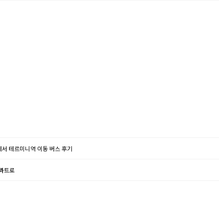
에서 테르미니역 이동 버스 후기
 콰트로