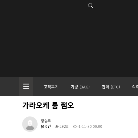
고객후기
가방 (BAG)
잡화 (ETC)
의류
가라오케 룸 쩜오
정승주
0건
292회
-1-11-30 00:00