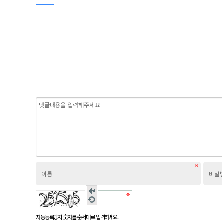
숫자
음성
새로
듣기
고침
자동등록방지 숫자를 순서대로 입력하세요.