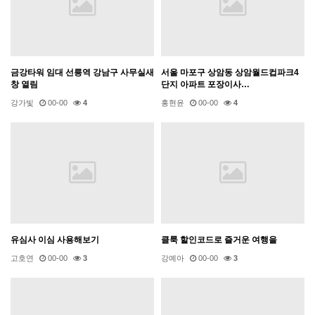
금강타워 임대 선릉역 강남구 사무실새
서울 마포구 상암동 상암월드컵파크4
창 열림
단지 아파트 포장이사…
강가빛
00-00
4
홍현윤
00-00
4
유심사 이심 사용해보기
클룩 할인코드로 즐거운 여행을
고호연
00-00
3
강예아
00-00
3