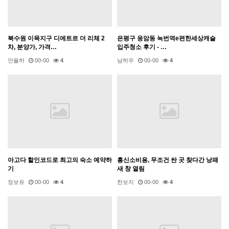
북수원 이목지구 디에트르 더 리체 2
은평구 응암동 녹번역e편한세상캐슬
차, 분양가, 가격…
입주청소 후기 - …
안율하
00-00
4
남하우
00-00
4
아고다 할인코드로 최고의 숙소 예약하
흥신소비용, 무조건 싼 곳 찾다간 낭패
기
새 창 열림
정보유
00-00
4
한보지
00-00
4