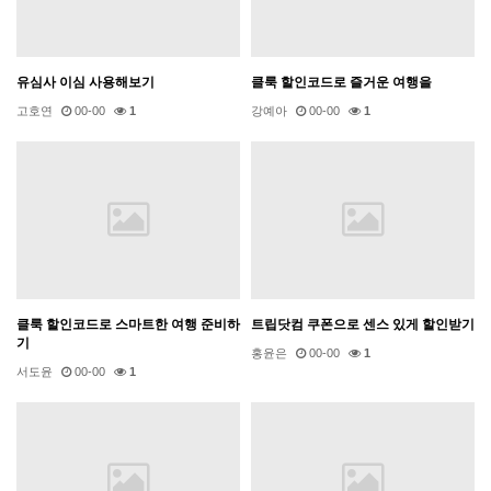
유심사 이심 사용해보기
클룩 할인코드로 즐거운 여행을
고호연
00-00
1
강예아
00-00
1
클룩 할인코드로 스마트한 여행 준비하
트립닷컴 쿠폰으로 센스 있게 할인받기
기
홍윤은
00-00
1
서도윤
00-00
1