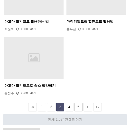
아고다 할인코드 활용하는 법
마이리얼트립 할인코드 활용법
최진하
00-00
1
홍우진
00-00
1
아고다 할인코드로 숙소 절약하기
손성주
00-00
1
1
2
3
4
5
전체 1,574건
3 페이지