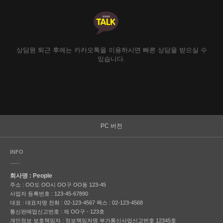
상담원 퇴근 후에는 카카오톡을 이용하시면 빠른 상담을 받으실 수
있습니다.
PC 버전
INFO
회사명 : People
주소 : OO도 OO시 OO구 OO동 123-45
사업자 등록번호 : 123-45-67890
대표 : 대표자명
전화 : 02-123-4567
팩스 : 02-123-4568
통신판매업신고번호 : 제 OO구 - 123호
개인정보 보호책임자 : 정보책임자명
부가통신사업신고번호 12345호