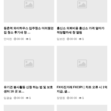
등촌역 와이하우스 입주청소 더러웠던
흥신소 의뢰비용 흥신소 가격 얼마가
집 청소 후기새 창 …
적당할까새 창 열림
안아란
00-00
1
임보란
00-00
1
유기견 봉사활동 신청 하는 법 및 보호
FX마진거래 FXCIPI｜차트 오류 시 1억
센터 16 곳 보…
지급, 글…
임결슬
00-00
1
장영원
00-00
1