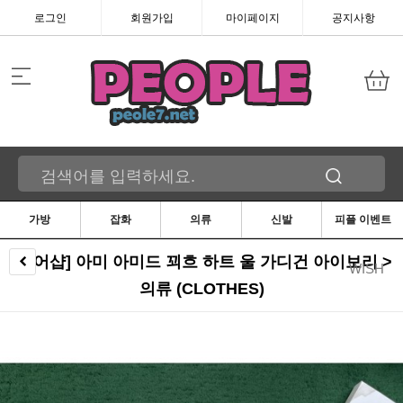
로그인
회원가입
마이페이지
공지사항
가방
잡화
의류
신발
피플 이벤트
[레어샵] 아미 아미드 꾀흐 하트 울 가디건 아이보리 >
WISH
의류 (CLOTHES)