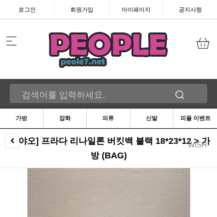
로그인
회원가입
마이페이지
공지사항
가방
잡화
의류
신발
피플 이벤트
[근야오] 프라다 리나일론 버킷백 블랙 18*23*12 > 가
WISH
방 (BAG)