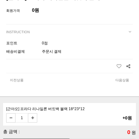
0원
회원가격
INSTRUCTION
포인트
0점
배송비결제
주문시 결제
이전상품
다음상품
[근야오] 프라다 리나일론 버킷백 블랙 18*23*12
+0원
총 금액 :
0
원