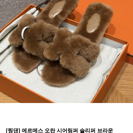
[찡댄] 에르메스 오란 시어링퍼 슬리퍼 브라운