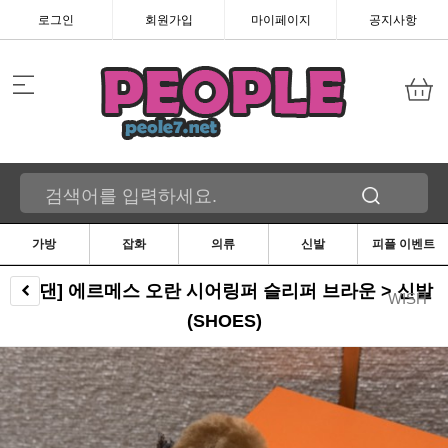
로그인
회원가입
마이페이지
공지사항
가방
잡화
의류
신발
피플 이벤트
[찡댄] 에르메스 오란 시어링퍼 슬리퍼 브라운 > 신발
WISH
(SHOES)