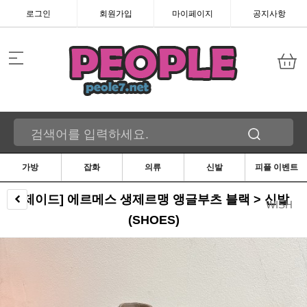
로그인
회원가입
마이페이지
공지사항
가방
잡화
의류
신발
피플 이벤트
[제이드] 에르메스 생제르맹 앵글부츠 블랙 > 신발
WISH
(SHOES)