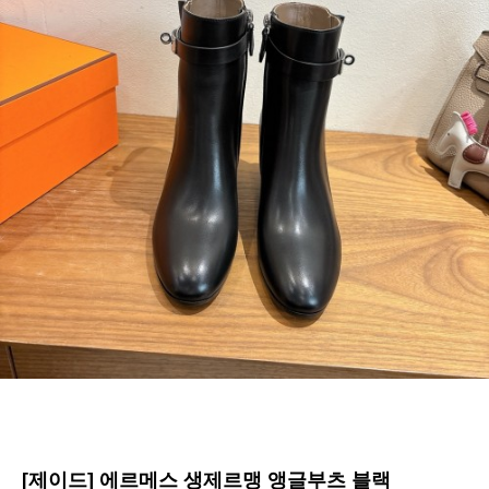
[제이드] 에르메스 생제르맹 앵글부츠 블랙