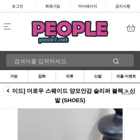
로그인
회원가입
마이페이지
공지사항
가방
잡화
의류
신발
피플 이벤트
[제이드] 더로우 스웨이드 양모안감 슬리퍼 블랙 > 신
WISH
발 (SHOES)