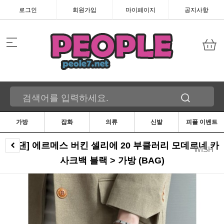
로그인
회원가입
마이페이지
공지사항
가방
잡화
의류
신발
피플 이벤트
[찡댄] 에르메스 버킨 셀리에 20 부클러리 모데르네 카
WISH
사크백 블랙 > 가방 (BAG)