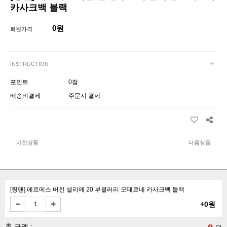
카사크백 블랙
0원
회원가격
INSTRUCTION
포인트
0점
배송비결제
주문시 결제
이전상품
다음상품
[찡댄] 에르메스 버킨 셀리에 20 부클러리 모데르네 카사크백 블랙
+0원
총 금액 :